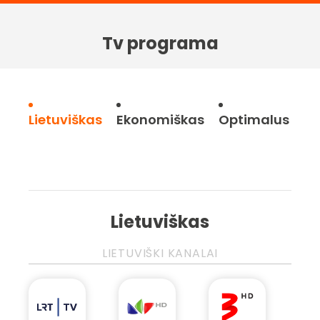
Tv programa
Lietuviškas
Ekonomiškas
Optimalus
Ga
Lietuviškas
LIETUVIŠKI KANALAI