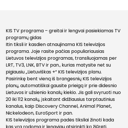
KIS TV programa – greitai ir lengvai pasiekiamas TV
programų gidas
Itin tiksli ir kasdien atnaujinama KIS televizijos
programa. Joje rasite pačias populiariausias
Lietuvos televizijos programas, transliuojamas per
LRT, TV3, LNK, BTV ir pan., kurias matysite net su
pigiausiu „Lietuviškas +“ KIS televizijos planu.
Pasirinkę bent vieną iš brangesnių KIS televizijos
planų, automatiškai gausite prieigą ir prie didesnio
Lietuvos ir užsienio kanalų kiekio. Jis gali svyruoti nuo
20 iki 112 kanalų, įskaitant didžiausius tarptautinius
kanalus, kaip Discovery Channel, Animal Planet,
Nickelodeon, EuroSport ir pan.
KIS televizijos programa padės tiksliai žinoti kada
kas yra rodoma ir lengviau atsirinkti ką žiūrėti.