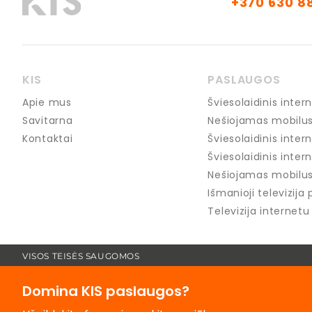
+370 630 8
KIS
PASLAUGOS
Apie mus
Šviesolaidinis int
Savitarna
Nešiojamas mobilus
Kontaktai
Šviesolaidinis inter
Šviesolaidinis intern
Nešiojamas mobilus 
Išmanioji televizija 
Televizija internet
VISOS TEISĖS SAUGOMOS
Domina KIS paslaugos?