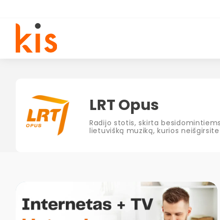
LRT Opus
Radijo stotis, skirta besidomintiem
lietuvišką muziką, kurios neišgirsit