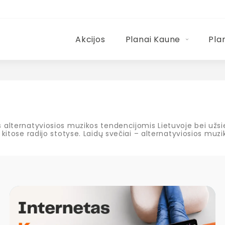
Akcijos
Planai Kaune
Pla
s alternatyviosios muzikos tendencijomis Lietuvoje bei užsi
e kitose radijo stotyse. Laidų svečiai – alternatyviosios muz