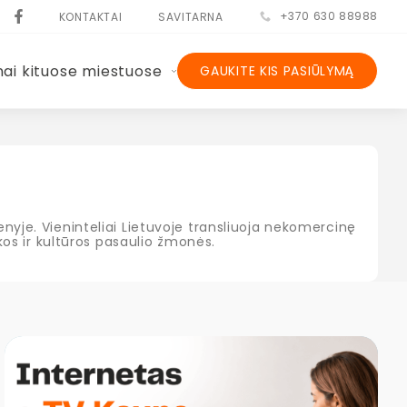
+370 630 88988
KONTAKTAI
SAVITARNA
nai kituose miestuose
GAUKITE KIS PASIŪLYMĄ
enyje. Vieninteliai Lietuvoje transliuoja nekomercinę
ikos ir kultūros pasaulio žmonės.