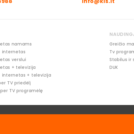
8988
info@kis.lt
NAUDING
ernetas namams
Greičio ma
 internetas
Tv progra
netas verslui
Stabilus ir
etas + televizija
DUK
internetas + televizija
per TV priedėlį
u per TV programėlę