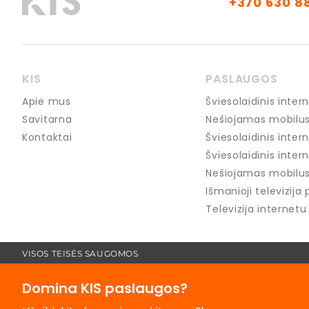
+370 630 8
KIS
PASLAUGOS
Apie mus
Šviesolaidinis int
Savitarna
Nešiojamas mobilus
Kontaktai
Šviesolaidinis inter
Šviesolaidinis intern
Nešiojamas mobilus 
Išmanioji televizija 
Televizija internet
VISOS TEISĖS SAUGOMOS
Domina KIS paslaugos?