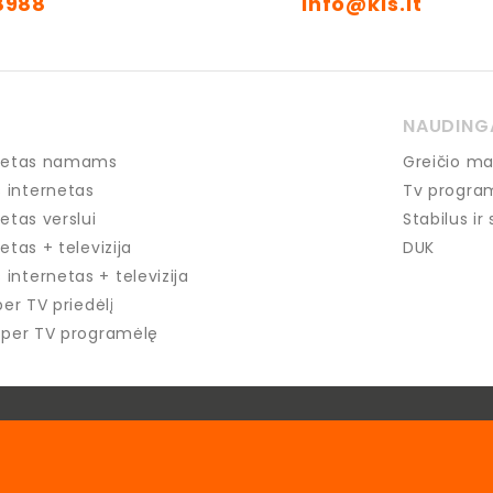
8988
info@kis.lt
NAUDING
ernetas namams
Greičio ma
 internetas
Tv progra
netas verslui
Stabilus ir
etas + televizija
DUK
internetas + televizija
per TV priedėlį
u per TV programėlę