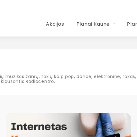
Akcijos
Planai Kaune
Pla
usių muzikos žanrų, tokių kaip pop, dance, elektroninė, rokas
 klausantis Radiocentro.