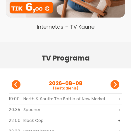
Internetas + TV Kaune
TV Programa
2026-08-08
(šeštadienis)
19:00
North & South: The Battle of New Market
0
+
+
20:35
Spooner
0
+
+
22:00
Black Cop
0
+
+