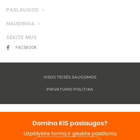
PASLAUGOS
NAUDINGA
SEKITE MUS
FACEBOOK
VISOS TEISĖS SAUGOMOS
PRIVATUMO POLITIKA
Domina KIS paslaugos?
Užpildykite formą ir gaukite pasiūlymą