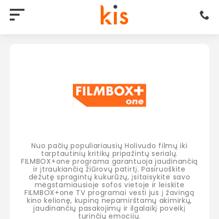
Nuo pačių populiariausių Holivudo filmų iki
tarptautinių kritikų pripažintų serialų.
FILMBOX+one programa garantuoja jaudinančią
ir įtraukiančią žiūrovų patirtį. Pasiruoškite
dėžutę spragintų kukurūzų, įsitaisykite savo
mėgstamiausioje sofos vietoje ir leiskite
FILMBOX+one TV programai vesti jus į žavingą
kino kelionę, kupiną nepamirštamų akimirkų,
jaudinančių pasakojimų ir ilgalaikį poveikį
turinčių emocijų.