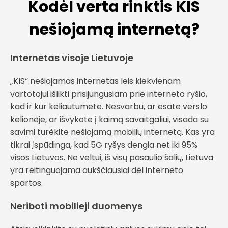
Kodėl verta rinktis KIS
nešiojamą internetą?
Internetas visoje Lietuvoje
„KIS“ nešiojamas internetas leis kiekvienam
vartotojui išlikti prisijungusiam prie interneto ryšio,
kad ir kur keliautumėte. Nesvarbu, ar esate verslo
kelionėje, ar išvykote į kaimą savaitgaliui, visada su
savimi turėkite nešiojamą mobilių internetą. Kas yra
tikrai įspūdinga, kad 5G ryšys dengia net iki 95%
visos Lietuvos. Ne veltui, iš visų pasaulio šalių, Lietuva
yra reitinguojama aukščiausiai dėl interneto
spartos.
Neriboti mobilieji duomenys