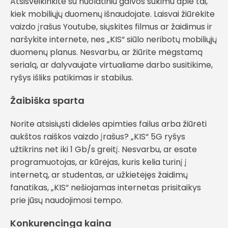
Atsisveikinkite su nuolatiniu galvos sukimu apie tai,
kiek mobiliųjų duomenų išnaudojate. Laisvai žiūrėkite
vaizdo įrašus Youtube, siųskitės filmus ar žaidimus ir
naršykite internete, nes „KIS“ siūlo neribotų mobiliųjų
duomenų planus. Nesvarbu, ar žiūrite mėgstamą
serialą, ar dalyvaujate virtualiame darbo susitikime,
ryšys išliks patikimas ir stabilus.
Žaibiška sparta
Norite atsisiųsti didelės apimties failus arba žiūrėti
aukštos raiškos vaizdo įrašus? „KIS“ 5G ryšys
užtikrins net iki 1 Gb/s greitį. Nesvarbu, ar esate
programuotojas, ar kūrėjas, kuris kelia turinį į
internetą, ar studentas, ar užkietėjęs žaidimų
fanatikas, „KIS“ nešiojamas internetas prisitaikys
prie jūsų naudojimosi tempo.
Konkurencinga kaina