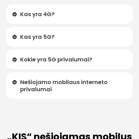
Kas yra 4G?
Kas yra 5G?
Kokie yra 5G privalumai?
Nešiojamo mobilaus interneto
privalumai
„KIS“ nešiojamas mobilus