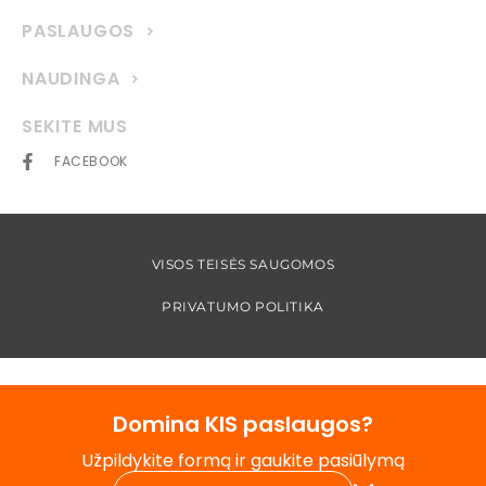
PASLAUGOS
NAUDINGA
SEKITE MUS
FACEBOOK
VISOS TEISĖS SAUGOMOS
PRIVATUMO POLITIKA
Domina KIS paslaugos?
Užpildykite formą ir gaukite pasiūlymą