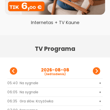
Internetas + TV Kaune
TV Programa
2026-08-08
(šeštadienis)
05:40
Na sygnale
0
+
+
06:05
Na sygnale
0
+
+
06:35
Gra słów. Krzyżówka
0
+
+