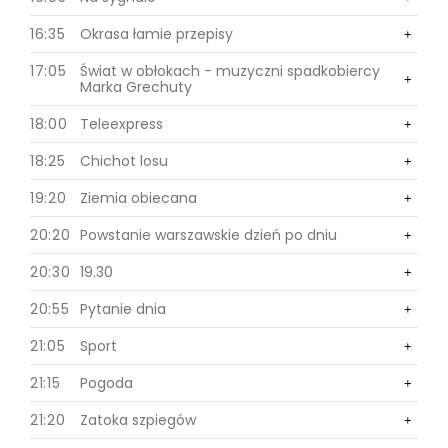
16:35
Okrasa łamie przepisy
0
+
17:05
Świat w obłokach - muzyczni spadkobiercy
1
+
Marka Grechuty
1
18:00
Teleexpress
+
1
18:25
Chichot losu
+
1
19:20
Ziemia obiecana
+
1
20:20
Powstanie warszawskie dzień po dniu
+
1
20:30
19.30
+
1
20:55
Pytanie dnia
+
21:05
Sport
1
+
21:15
Pogoda
1
+
21:20
Zatoka szpiegów
+
1