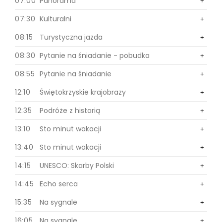
07:00
Panorama
0
+
+
07:30
Kulturalni
0
+
+
08:15
Turystyczna jazda
0
+
+
08:30
Pytanie na śniadanie - pobudka
0
+
+
08:55
Pytanie na śniadanie
0
+
+
12:10
Świętokrzyskie krajobrazy
0
+
+
12:35
Podróże z historią
0
+
+
13:10
Sto minut wakacji
0
+
+
13:40
Sto minut wakacji
0
+
+
14:15
UNESCO: Skarby Polski
0
+
14:45
Echo serca
0
+
15:35
Na sygnale
0
+
16:05
Na sygnale
0
+