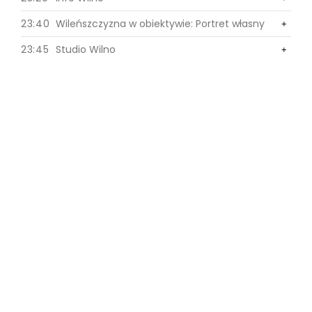
23:40
Wileńszczyzna w obiektywie: Portret własny
0
+
+
23:45
Studio Wilno
0
+
+
0
+
0
+
0
+
0
+
0
+
1
+
1
+
1
+
1
+
1
+