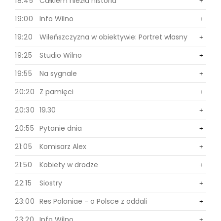
18:45
Całkiem niezła historia
0
+
+
19:00
Info Wilno
0
+
+
19:20
Wileńszczyzna w obiektywie: Portret własny
0
+
+
19:25
Studio Wilno
0
+
+
19:55
Na sygnale
0
+
+
20:20
Z pamięci
0
+
+
20:30
19.30
0
+
+
20:55
Pytanie dnia
0
+
21:05
Komisarz Alex
0
+
+
21:50
Kobiety w drodze
0
+
+
22:15
Siostry
0
+
+
23:00
Res Poloniae - o Polsce z oddali
0
+
+
23:20
Info Wilno
0
+
+