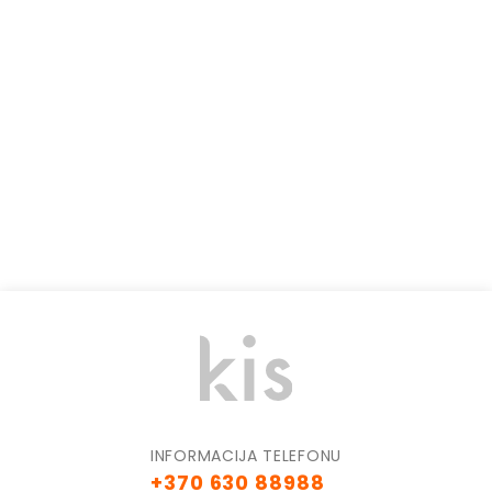
2
2
2
2
2
2
INFORMACIJA TELEFONU
+370 630 88988