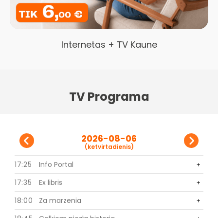
Internetas + TV Kaune
TV Programa
2026-08-06
(ketvirtadienis)
17:25
Info Portal
0
+
+
17:35
Ex libris
0
+
+
18:00
Za marzenia
0
+
+