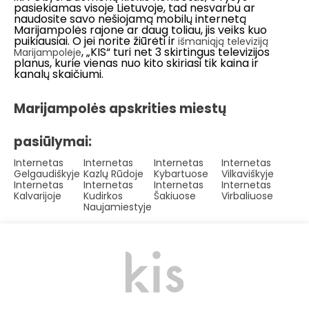
pasiekiamas visoje Lietuvoje, tad nesvarbu ar
naudosite savo nešiojamą mobilų internetą
Marijampolės rajone ar daug toliau, jis veiks kuo
puikiausiai. O jei norite žiūrėti ir
išmaniąją televiziją
, „KIS“ turi net 3 skirtingus televizijos
Marijampolėje
planus, kurie vienas nuo kito skiriasi tik kaina ir
kanalų skaičiumi.
Marijampolės apskrities miestų
pasiūlymai:
Internetas
Internetas
Internetas
Internetas
Gelgaudiškyje
Kazlų Rūdoje
Kybartuose
Vilkaviškyje
Internetas
Internetas
Internetas
Internetas
Kalvarijoje
Kudirkos
Šakiuose
Virbaliuose
Naujamiestyje