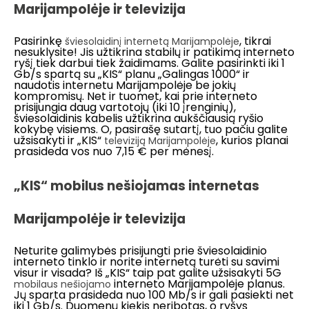
Marijampolėje ir televizija
Pasirinkę
, tikrai
šviesolaidinį
internetą Marijampolėje
nesuklysite! Jis užtikrina stabilų ir patikimą interneto
ryšį tiek darbui tiek žaidimams. Galite pasirinkti iki 1
Gb/s spartą su „KIS“ planu „Galingas 1000“ ir
naudotis internetu Marijampolėje be jokių
kompromisų. Net ir tuomet, kai prie interneto
prisijungia daug vartotojų (iki 10 įrenginių),
šviesolaidinis kabelis užtikrina aukščiausią ryšio
kokybę visiems. O, pasirašę sutartį, tuo pačiu galite
užsisakyti ir „KIS“
, kurios planai
televiziją Marijampolėje
prasideda vos nuo 7,15 € per mėnesį.
„KIS“ mobilus nešiojamas internetas
Marijampolėje ir televizija
Neturite galimybės prisijungti prie šviesolaidinio
interneto tinklo ir norite internetą turėti su savimi
visur ir visada? Iš „KIS“ taip pat galite užsisakyti 5G
interneto Marijampolėje planus.
mobilaus nešiojamo
Jų sparta prasideda nuo 100 Mb/s ir gali pasiekti net
iki 1 Gb/s. Duomenų kiekis neribotas, o ryšys