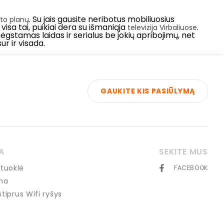
. Su jais gausite neribotus mobiliuosius
to planų
isa tai, puikiai dera su išmaniąja
.
televizija Virbaliuose
 mėgstamas laidas ir serialus be jokių apribojimų, net
ur ir visada.
GAUKITE KIS PASIŪLYMĄ
A
SEKITE MUS
tuoklė
FACEBOOK
ma
 stiprus Wifi ryšys