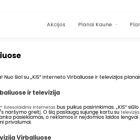
Akcijos
Planai Kaune
Pla
aliuose
Nuo šiol su „KIS“ interneto Virbaliuose ir televizijos planai
aliuose ir televizija
 –
bus puikus pasirinkimas. „KIS“ siūlo 
šviesolaidinis internetas
Gb/s naršymo greitį. O šią paslaugą sujungę kartu su
televizij
 ranka pasiekiamas, o reklamos ir neįdomios laidos lengvai
mi privalumai.
vizija Virbaliuose