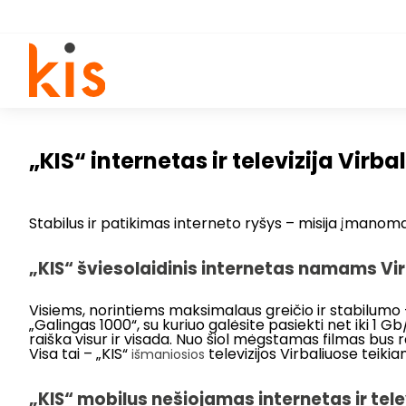
„KIS“ internetas ir televizija Virb
Stabilus ir patikimas interneto ryšys – misija įmanoma! 
„KIS“ šviesolaidinis internetas namams Virb
Visiems, norintiems maksimalaus greičio ir stabilumo
„Galingas 1000“, su kuriuo galėsite pasiekti net iki 1 
raiška visur ir visada. Nuo šiol mėgstamas filmas bus
Visa tai – „KIS“
televizijos Virbaliuose teikia
išmaniosios
„KIS“ mobilus nešiojamas internetas ir tele