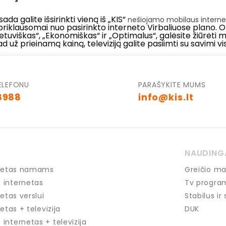
ada galite išsirinkti vieną iš „KIS“
nešiojamo mobilaus interne
riklausomai nuo pasirinkto interneto Virbaliuose plano. O v
„Lietuviškas“, „Ekonomiškas“ ir „Optimalus“, galėsite žiūrėti
 už prieinamą kainą, televiziją galite pasiimti su savimi vis
ELEFONU
PARAŠYKITE MUMS
8988
info@kis.lt
NAUDING
ernetas namams
Greičio ma
 internetas
Tv progra
netas verslui
Stabilus ir
etas + televizija
DUK
internetas + televizija