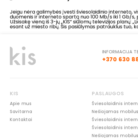
Jeigu nėra galimybės įvesti šviesolaidinio interneto, vis
duomenis ir interneto spartą nuo 100 Mb/s iki 1 Gb/s, p
Užsisakę vieną iš 3-jų „KIS“ siūlomų televizijos planų: 
esant už miesto ribų. Šis pasiūlymas patrauklus tuo, kad
INFORMACIJA T
+370 630 8
KIS
PASLAUGOS
Apie mus
Šviesolaidinis int
Savitarna
Nešiojamas mobilus
Kontaktai
Šviesolaidinis inter
Šviesolaidinis intern
Nešiojamas mobilus 