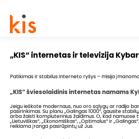
„KIS“ internetas ir televizija Kyba
Patikimas ir stabilus interneto ryšys – misija įmanoma! 
„KIS“ šviesolaidinis internetas namams Kyb
Jeigu ieškote modernaus, nuo oro sąlygų ar radijo b
pasirinkimas. Su planu „Galingas 1000“, gausite stabilų, 
arba žaisti kompiuterinius žaidimus. O, kad namuose 
„Lietuviškas“, „Ekonomiškas“, „Optimalus“ ir „Galingas“. J
reikiama įranga pasirūpintų už Jus.