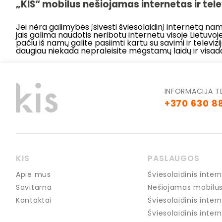
„KIS“ mobilus nešiojamas internetas ir tel
Jei nėra galimybės įsivesti šviesolaidinį internetą na
jais galima naudotis neribotu internetu visoje Lietuvoje
pačiu iš namų galite pasiimti kartu su savimi ir televizi
daugiau niekada nepraleisite mėgstamų laidų ir visada
INFORMACIJA T
+370 630 8
KIS
PASLAUGOS
Apie mus
Šviesolaidinis int
Savitarna
Nešiojamas mobilus
Kontaktai
Šviesolaidinis inter
Šviesolaidinis intern