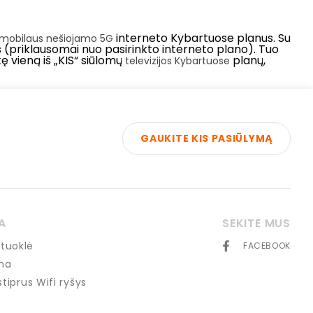
interneto Kybartuose planus. Su
mobilaus nešiojamo 5G
Gb/s (priklausomai nuo pasirinkto interneto plano). Tuo
kę vieną iš „KIS“ siūlomų
planų,
televizijos Kybartuose
GAUKITE KIS PASIŪLYMĄ
A
SEKITE MUS
tuoklė
FACEBOOK
ma
 stiprus Wifi ryšys