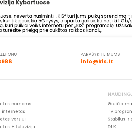
evizija Kybartuose
muose, neverta nusiminti, „KIS“ turi jums puikų sprendimą –
, kur tik pasiekia 5G ryšys, o sparta gali siekti net iki 1 
ją, kuri puikiai veiks internetu per „KIS“ programėlę. Užsisa
 turėsite prieigą prie aukštos raiškos kanalų.
ELEFONU
PARAŠYKITE MUMS
8988
info@kis.lt
NAUDING
ernetas namams
Greičio ma
 internetas
Tv progra
netas verslui
Stabilus ir
etas + televizija
DUK