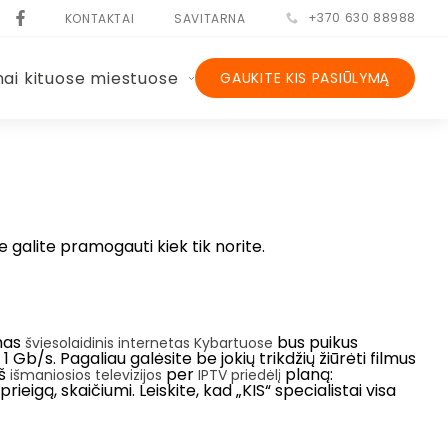
+370 630 88988
KONTAKTAI
SAVITARNA
nai kituose miestuose
GAUKITE KIS PASIŪLYMĄ
e galite pramogauti kiek tik norite.
omas
bus puikus
šviesolaidinis internetas Kybartuose
1 Gb/s. Pagaliau galėsite be jokių trikdžių žiūrėti filmus
iš
per
planą:
išmaniosios televizijos
IPTV priedėlį
rieigą, skaičiumi. Leiskite, kad „KIS“ specialistai visa