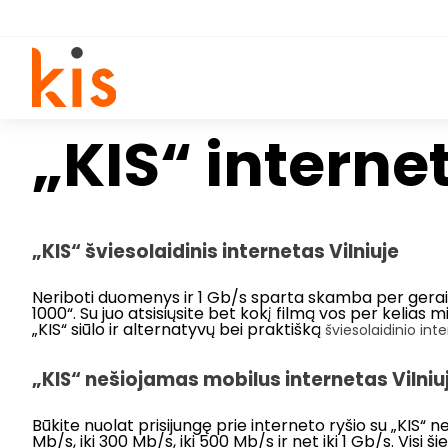
„KIS“ internet
„KIS“ šviesolaidinis internetas Vilniuje
Neriboti duomenys ir 1 Gb/s sparta skamba per gerai, ka
1000“. Su juo atsisiųsite bet kokį filmą vos per kelias mi
„KIS“ siūlo ir alternatyvų bei praktišką
šviesolaidinio int
„KIS“ nešiojamas mobilus internetas Vilniu
Būkite nuolat prisijungę prie interneto ryšio su „KIS“ ne
Mb/s, iki 300 Mb/s, iki 500 Mb/s ir net iki 1 Gb/s. Visi ši