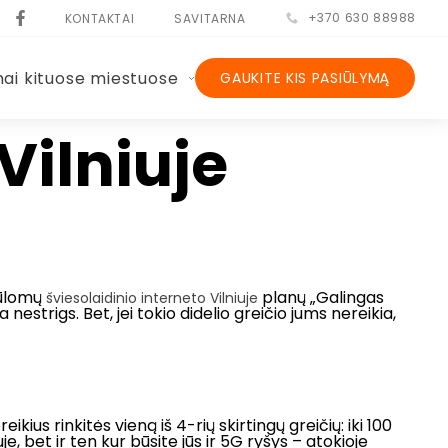
+370 630 88988
KONTAKTAI
SAVITARNA
nai kituose miestuose
GAUKITE KIS PASIŪLYMĄ
 Vilniuje
siūlomų
planų „Galingas
šviesolaidinio interneto Vilniuje
 nestrigs. Bet, jei tokio didelio greičio jums nereikia,
ius rinkitės vieną iš 4-rių skirtingų greičių: iki 100
uje, bet ir ten kur būsite jūs ir 5G ryšys – atokioje