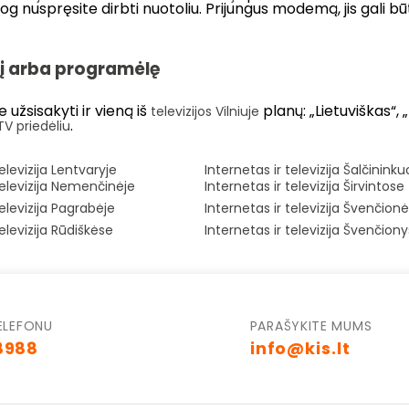
iog nuspręsite dirbti nuotoliu. Prijungus modemą, jis gali 
dėlį arba programėlę
e užsisakyti ir vieną iš
planų: „Lietuviškas“, 
televizijos Vilniuje
.
TV priedėliu
elevizija Lentvaryje
Internetas ir televizija Šalčinink
televizija Nemenčinėje
Internetas ir televizija Širvintose
televizija Pagrabėje
Internetas ir televizija Švenčion
televizija Rūdiškėse
Internetas ir televizija Švenčion
ELEFONU
PARAŠYKITE MUMS
8988
info@kis.lt