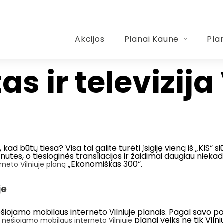
Akcijos
Planai Kaune
Pla
as ir televizija
d būtų tiesa? Visa tai galite turėti įsigiję vieną iš „KIS“ 
nutes, o tiesioginės transliacijos ir žaidimai daugiau niekada
„Ekonomiškas 300“.
erneto Vilniuje planą
je
šiojamo mobilaus interneto Vilniuje planais. Pagal savo poreik
e
planai veiks ne tik Vilni
nešiojamo mobilaus interneto Vilniuje