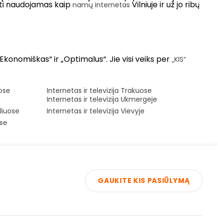
būti naudojamas kaip
Vilniuje ir už jo ribų
namų internetas
„Ekonomiškas“ ir „Optimalus“. Jie visi veiks per
„KIS“
uose
Internetas ir televizija Trakuose
Internetas ir televizija Ukmergėje
ėliuose
Internetas ir televizija Vievyje
yse
GAUKITE KIS PASIŪLYMĄ