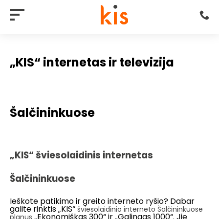
„KIS“ internetas ir televizija
Šalčininkuose
„KIS“ šviesolaidinis internetas
Šalčininkuose
Ieškote patikimo ir greito interneto ryšio? Dabar
galite rinktis „KIS“
šviesolaidinio interneto Šalčininkuose
„Ekonomiškas 300“ ir „Galingas 1000“. Jie
planus