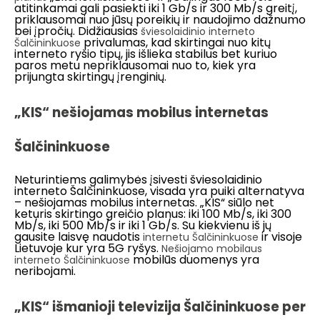
atitinkamai gali pasiekti iki 1 Gb/s ir 300 Mb/s greitį,
priklausomai nuo jūsų poreikių ir naudojimo dažnumo
bei įpročių. Didžiausias
šviesolaidinio interneto
privalumas, kad skirtingai nuo kitų
Šalčininkuose
interneto ryšio tipų, jis išlieka stabilus bet kuriuo
paros metu nepriklausomai nuo to, kiek yra
prijungta skirtingų įrenginių.
„KIS“ nešiojamas mobilus internetas
Šalčininkuose
Neturintiems galimybės įsivesti šviesolaidinio
interneto Šalčininkuose, visada yra puiki alternatyva
– nešiojamas mobilus internetas. „KIS“ siūlo net
keturis skirtingo greičio planus: iki 100 Mb/s, iki 300
Mb/s, iki 500 Mb/s ir iki 1 Gb/s. Su kiekvienu iš jų
gausite laisvę naudotis
ir visoje
internetu Šalčininkuose
Lietuvoje kur yra 5G ryšys.
Nešiojamo mobilaus
mobilūs duomenys yra
interneto Šalčininkuose
neribojami.
„KIS“ išmanioji televizija Šalčininkuose per