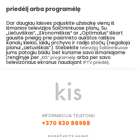
priedėlį arba programėlę
Dar daugiau laisvės pajuskite užsisakę vieną iš
išmanios televizijos Šalčininkuose planų. Su
„Lietuviškas“, „Ekonomiškas“ ar „Optimalus“ iškart
gausite prieigą prie pasirinkto aukštos raiškos
kanalų kiekio, laidų archyvo ir radijo stočių (negalioja
planui „Lietuviškas“). Stebėkite
televiziją Šalčininkuose
jums patogiu būdu: bet kuriame savo išmaniajame
įrenginyje per
arba per savo
„KIS“ programėlę
televizoriaus ekranus naudojant
.
IPTV priedėlį
INFORMACIJA TELEFONU
+370 630 88988
PARAŠYKITE MUMS