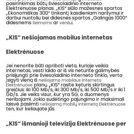
pasirinkimas būtų šviesolaidinio interneto
Elektrėnuose planas. „KIS“ siūlo mažesnės spartos
„Ekonomiškas 300“ tinkantį kasdieniam naršymui ir
darbui nuotoliu bei didesnės spartos „Galingas 1000“
didesnėms
ar
.
šeimoms
verslui
„KIS“ nešiojamas mobilus internetas
Elektrėnuose
Jei nenorite būti apriboti vieta, kurioje veikia
internetas, vesti laido ar iš vis neturite galimybės
prisijungti prie šviesolaidinio interneto tinklo, verta
įsigyti vieną iš
nešiojamo mobilaus interneto
planų. „KIS“ rasite keturis skirtingus
Elektrėnuose
greičius: iki 100 Mb/s, iki 300 Mb/s, iki 500 Mb/s ir iki 1
Gb/s. Jie veiks visur, kur yra 5G, o duomenys
neribojami. Jokio sudėtingo pajungimo ir maksimali
laisvė pasiimti
nešiojamą mobilų internetą Elektrėnuose
ten, kur keliaujate jūs.
„KIS“ išmanioji televizija Elektrėnuose per