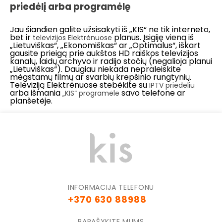
priedėlį arba programėlę
Jau šiandien galite užsisakyti iš „KIS“ ne tik interneto,
bet ir
planus. Įsigiję vieną iš
televizijos Elektrėnuose
„Lietuviškas“, „Ekonomiškas“ ar „Optimalus“, iškart
gausite prieigą prie aukštos HD raiškos televizijos
kanalų, laidų archyvo ir radijo stočių (negalioja planui
„Lietuviškas“). Daugiau niekada nepraleiskite
mėgstamų filmų ar svarbių krepšinio rungtynių.
Televiziją Elektrėnuose stebėkite su
IPTV priedėliu
arba išmania
savo telefone ar
„KIS“ programėle
planšetėje.
INFORMACIJA TELEFONU
+370 630 88988
PARAŠYKITE MUMS