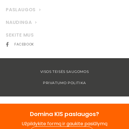
PASLAUGOS
NAUDINGA
SEKITE MUS
FACEBOOK
VISOS TEISĖS SAUGOMOS
PRIVATUMO POLITIKA
Domina KIS paslaugos?
Užpildykite formą ir gaukite pasiūlymą