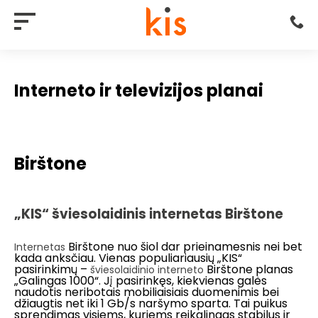
Interneto ir televizijos planai
Birštone
„KIS“ šviesolaidinis internetas Birštone
Birštone nuo šiol dar prieinamesnis nei bet
Internetas
kada anksčiau. Vienas populiariausių „KIS“
pasirinkimų –
Birštone planas
šviesolaidinio interneto
„Galingas 1000“. Jį pasirinkęs, kiekvienas galės
naudotis neribotais mobiliaisiais duomenimis bei
džiaugtis net iki 1 Gb/s naršymo sparta. Tai puikus
sprendimas visiems, kuriems reikalingas stabilus ir