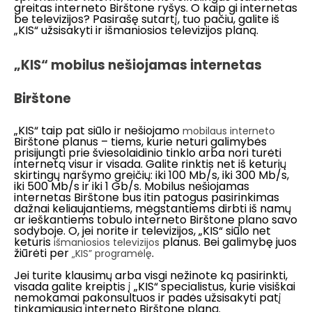
greitas interneto Birštone ryšys. O kaip gi internetas
be televizijos? Pasirašę sutartį, tuo pačiu, galite iš
„KIS“ užsisakyti ir išmaniosios televizijos planą.
„KIS“ mobilus nešiojamas internetas
Birštone
„KIS“ taip pat siūlo ir nešiojamo
mobilaus interneto
Birštone planus – tiems, kurie neturi galimybės
prisijungti prie šviesolaidinio tinklo arba nori turėti
internetą visur ir visada. Galite rinktis net iš keturių
skirtingų naršymo greičių: iki 100 Mb/s, iki 300 Mb/s,
iki 500 Mb/s ir iki 1 Gb/s. Mobilus nešiojamas
internetas Birštone bus itin patogus pasirinkimas
dažnai keliaujantiems, mėgstantiems dirbti iš namų
ar ieškantiems tobulo interneto Birštone plano savo
sodyboje. O, jei norite ir televizijos, „KIS“ siūlo net
keturis
planus. Bei galimybę juos
išmaniosios televizijos
žiūrėti per
.
„KIS” programėlę
Jei turite klausimų arba visgi nežinote ką pasirinkti,
visada galite kreiptis į „KIS“ specialistus, kurie visiškai
nemokamai pakonsultuos ir padės užsisakyti patį
tinkamiausią interneto Birštone planą.