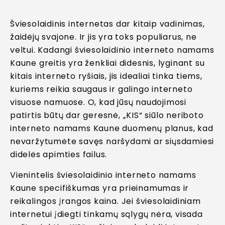
Šviesolaidinis internetas dar kitaip vadinimas,
žaidėjų svajone. Ir jis yra toks populiarus, ne
veltui. Kadangi šviesolaidinio interneto namams
Kaune greitis yra ženkliai didesnis, lyginant su
kitais interneto ryšiais, jis idealiai tinka tiems,
kuriems reikia saugaus ir galingo interneto
visuose namuose. O, kad jūsų naudojimosi
patirtis būtų dar geresnė, „KIS“ siūlo neriboto
interneto namams Kaune duomenų planus, kad
nevaržytumėte savęs naršydami ar siųsdamiesi
didelės apimties failus.
Vienintelis šviesolaidinio interneto namams
Kaune specifiškumas yra prieinamumas ir
reikalingos įrangos kaina. Jei šviesolaidiniam
internetui įdiegti tinkamų sąlygų nėra, visada