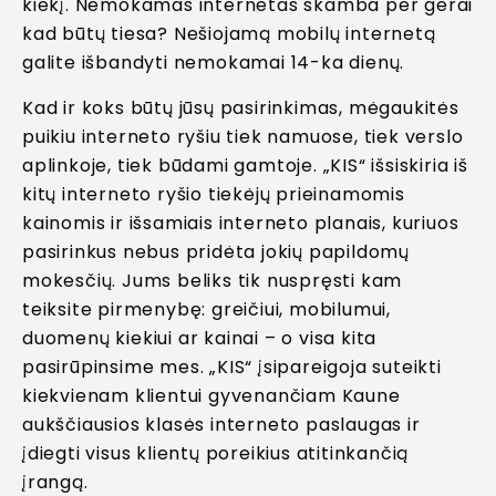
kiekį. Nemokamas internetas skamba per gerai
kad būtų tiesa? Nešiojamą mobilų internetą
galite išbandyti nemokamai 14-ka dienų.
Kad ir koks būtų jūsų pasirinkimas, mėgaukitės
puikiu interneto ryšiu tiek namuose, tiek verslo
aplinkoje, tiek būdami gamtoje. „KIS“ išsiskiria iš
kitų interneto ryšio tiekėjų prieinamomis
kainomis ir išsamiais interneto planais, kuriuos
pasirinkus nebus pridėta jokių papildomų
mokesčių. Jums beliks tik nuspręsti kam
teiksite pirmenybę: greičiui, mobilumui,
duomenų kiekiui ar kainai – o visa kita
pasirūpinsime mes. „KIS“ įsipareigoja suteikti
kiekvienam klientui gyvenančiam Kaune
aukščiausios klasės interneto paslaugas ir
įdiegti visus klientų poreikius atitinkančią
įrangą.