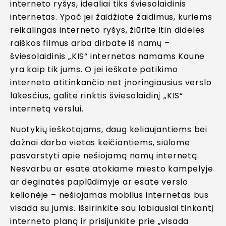
interneto ryšys, idealiai tiks šviesolaidinis
internetas. Ypač jei žaidžiate žaidimus, kuriems
reikalingas interneto ryšys, žiūrite itin didelės
raiškos filmus arba dirbate iš namų –
šviesolaidinis „KIS“ internetas namams Kaune
yra kaip tik jums. O jei ieškote patikimo
interneto atitinkančio net įnoringiausius verslo
lūkesčius, galite rinktis šviesolaidinį „KIS“
internetą verslui.
Nuotykių ieškotojams, daug keliaujantiems bei
dažnai darbo vietas keičiantiems, siūlome
pasvarstyti apie nešiojamą namų internetą.
Nesvarbu ar esate atokiame miesto kampelyje
ar deginatės paplūdimyje ar esate verslo
kelionėje – nešiojamas mobilus internetas bus
visada su jumis. Išsirinkite sau labiausiai tinkantį
interneto planą ir prisijunkite prie „visada