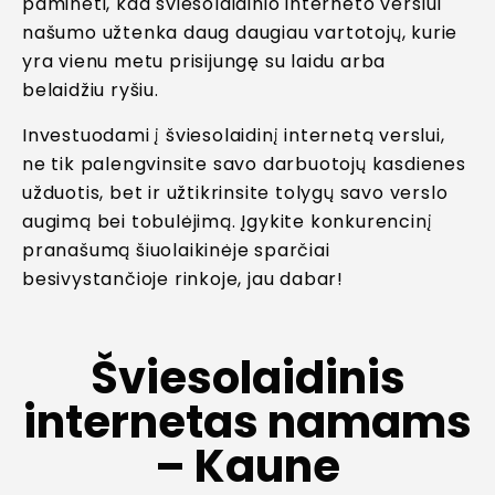
paminėti, kad šviesolaidinio interneto verslui
našumo užtenka daug daugiau vartotojų, kurie
yra vienu metu prisijungę su laidu arba
belaidžiu ryšiu.
Investuodami į šviesolaidinį internetą verslui,
ne tik palengvinsite savo darbuotojų kasdienes
užduotis, bet ir užtikrinsite tolygų savo verslo
augimą bei tobulėjimą. Įgykite konkurencinį
pranašumą šiuolaikinėje sparčiai
besivystančioje rinkoje, jau dabar!
Šviesolaidinis
internetas namams
– Kaune