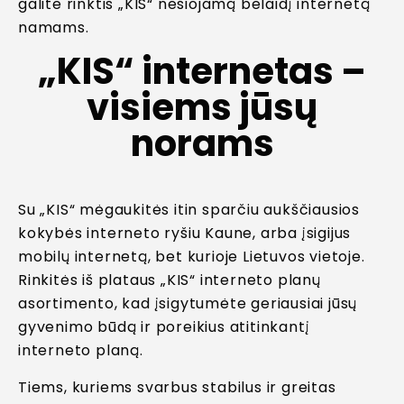
galite rinktis „KIS“ nešiojamą belaidį internetą
namams.
„KIS“ internetas –
visiems jūsų
norams
Su „KIS“ mėgaukitės itin sparčiu aukščiausios
kokybės interneto ryšiu Kaune, arba įsigijus
mobilų internetą, bet kurioje Lietuvos vietoje.
Rinkitės iš plataus „KIS“ interneto planų
asortimento, kad įsigytumėte geriausiai jūsų
gyvenimo būdą ir poreikius atitinkantį
interneto planą.
Tiems, kuriems svarbus stabilus ir greitas