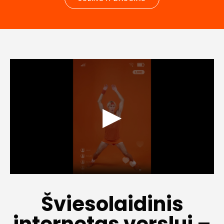
▶
Šviesolaidinis
internetas verslui –