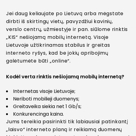
Jei daug keliaujate po Lietuvą arba mėgstate
dirbti iš skirtingų vietų, pavyzdžiui kavinių,
verslo centrų, užmiestyje ir pan. siūlome rinktis
„KIS“ nešiojamą mobilų internetą. Visoje
Lietuvoje užtikrinamas stabilus ir greitas
interneto ryšys, kad be jokių apribojimų
galėtumėte būti „online“.
Kodėl verta rinktis nešiojamą mobilų internetą?
Internetas visoje Lietuvoje;
Neriboti mobilieji duomenys;
Greitaveika siekia net 1 Gb/s;
Konkurencinga kaina.
Jums tereikia pasirinkti tik labiausiai patinkantį
„laisvo“ interneto planą ir reikiamą duomenų