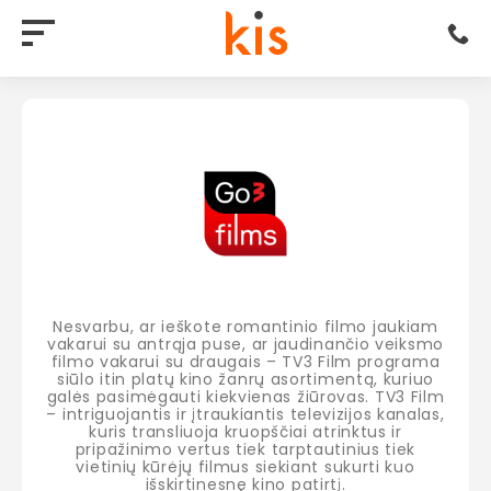
Nesvarbu, ar ieškote romantinio filmo jaukiam
vakarui su antrąja puse, ar jaudinančio veiksmo
filmo vakarui su draugais – TV3 Film programa
siūlo itin platų kino žanrų asortimentą, kuriuo
galės pasimėgauti kiekvienas žiūrovas. TV3 Film
– intriguojantis ir įtraukiantis televizijos kanalas,
kuris transliuoja kruopščiai atrinktus ir
pripažinimo vertus tiek tarptautinius tiek
vietinių kūrėjų filmus siekiant sukurti kuo
išskirtinesnę kino patirtį.