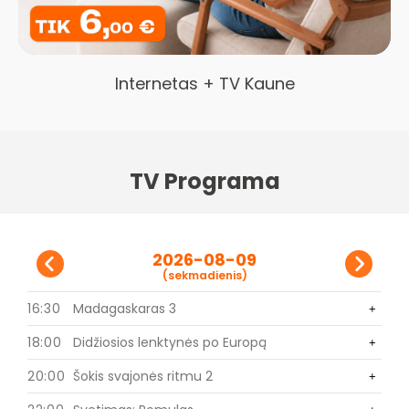
Internetas + TV Kaune
TV Programa
2026-08-09
(sekmadienis)
16:30
Madagaskaras 3
0
+
+
18:00
Didžiosios lenktynės po Europą
0
+
+
20:00
Šokis svajonės ritmu 2
0
+
+