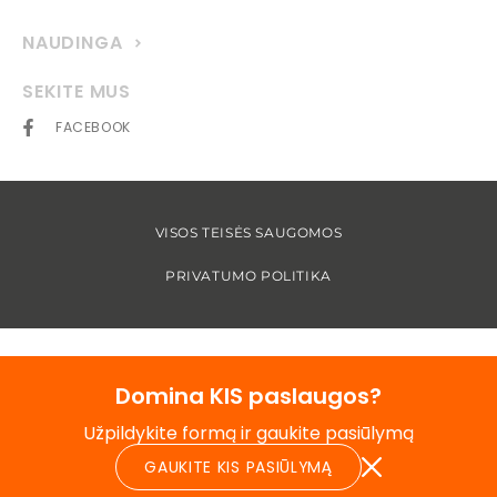
NAUDINGA
SEKITE MUS
FACEBOOK
VISOS TEISĖS SAUGOMOS
PRIVATUMO POLITIKA
Domina KIS paslaugos?
Užpildykite formą ir gaukite pasiūlymą
GAUKITE KIS PASIŪLYMĄ