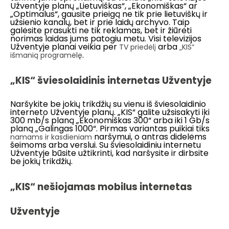
Užventyje planų „Lietuviškas“, „Ekonomiškas“ ar
„Optimalus“, gausite prieigą ne tik prie lietuviškų ir
užsienio kanalų, bet ir prie laidų archyvo. Taip
galėsite prasukti ne tik reklamas, bet ir žiūrėti
norimas laidas jums patogiu metu. Visi televizijos
Užventyje planai veikia per
arba
TV priedėlį
„KIS“
.
išmanią programėlę
„KIS“ šviesolaidinis internetas Užventyje
Naršykite be jokių trikdžių su vienu iš šviesolaidinio
interneto Užventyje planų. „KIS“ galite užsisakyti iki
300 mb/s planą „Ekonomiškas 300“ arba iki 1 Gb/s
planą „Galingas 1000“. Pirmas variantas puikiai tiks
naršymui, o antras didelėms
namams ir kasdieniam
šeimoms arba verslui. Su šviesolaidiniu internetu
Užventyje būsite užtikrinti, kad naršysite ir dirbsite
be jokių trikdžių.
„KIS“ nešiojamas mobilus internetas
Užventyje