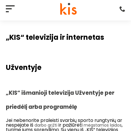
„KIS“ televizija ir internetas
Užventyje
„KIS“ išmanioji televizija Užventyje per
priedėlį arba programėlę
Jei nebenorite praleisti svarbių sporto rungtynių ar
nespėjate iš
ir pažiūrėti
,
darbo grįžti
mėgstamos laidos
turime jums sprendimą. Su vienu iš „KIS“ televizijos