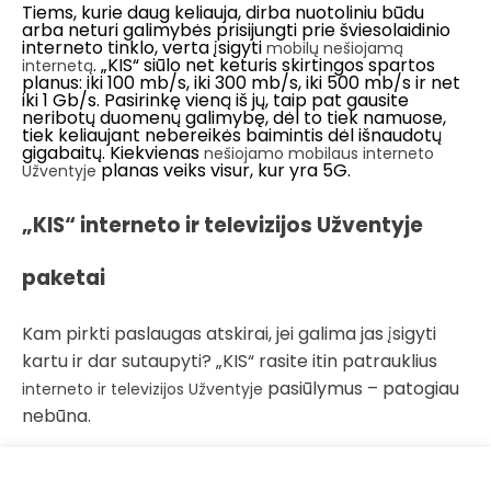
Tiems, kurie daug keliauja, dirba nuotoliniu būdu
arba neturi galimybės prisijungti prie šviesolaidinio
interneto tinklo, verta įsigyti
mobilų nešiojamą
. „KIS“ siūlo net keturis skirtingos spartos
internetą
planus: iki 100 mb/s, iki 300 mb/s, iki 500 mb/s ir net
iki 1 Gb/s. Pasirinkę vieną iš jų, taip pat gausite
neribotų duomenų galimybę, dėl to tiek namuose,
tiek keliaujant nebereikės baimintis dėl išnaudotų
gigabaitų. Kiekvienas
nešiojamo mobilaus interneto
planas veiks visur, kur yra 5G.
Užventyje
„KIS“ interneto ir televizijos Užventyje
paketai
Kam pirkti paslaugas atskirai, jei galima jas įsigyti
kartu ir dar sutaupyti? „KIS“ rasite itin patrauklius
pasiūlymus – patogiau
interneto ir televizijos Užventyje
nebūna.