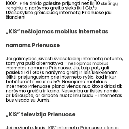
1000“. Prie tinklo galėsite prijungti net iki 10
skirtingų
, o naršymo greitis sieks iki 1 Gb/s.
įrenginių
Užsisakykite greičiausią internetą Prienuose jau
šiandien!
„KIS“ nešiojamas mobilus internetas
namams Prienuose
Jei galimybės įsivesti šviesolaidinį internetą neturite,
tam yra puiki alternatyva –
nešiojamas mobilus
namams Prienuose. Jis, taip pat, gali
internetas
pasiekti iki 1 Gb/s naršymo greitį ir leis kiekvienam
išlikti prisijungusiam prie interneto ryšio, kad ir kur
bebūtumėte visur su 5G. Nešiojamo mobilaus
interneto Prienuose planai vienas nuo kito skiriasi tik
naršymo greičiu ir kaina. Nesvarbu ar ilsitės namie,
ar keliaujate, ar dirbate nuotoliniu būdu – internetas
bus visada su Jumis.
„KIS” televizija Prienuose
Jei nežinote, kuris „KIS“ interneto Prienuose planas