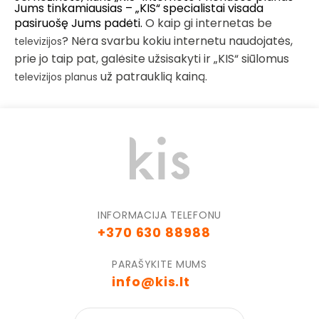
Jums tinkamiausias – „KIS“ specialistai visada
pasiruošę Jums padėti.
O kaip gi internetas be
? Nėra svarbu kokiu internetu naudojatės,
televizijos
prie jo taip pat, galėsite užsisakyti ir „KIS“ siūlomus
už patrauklią kainą.
televizijos planus
INFORMACIJA TELEFONU
+370 630 88988
PARAŠYKITE MUMS
info@kis.lt