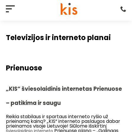
Televizijos ir interneto planai
Prienuose
„KIS“ šviesolaidinis internetas Prienuose
– patikima ir saugu
Reikia stabilaus ir spartaus interneto ryšio už
prieinamą kainą? „KIS“ interneto paslaugos dabar
prieinamos visoje Lietuvoje! Siūlome išskirtinį
Prienuose planą – „Galingas
šviesolaidinio interneto