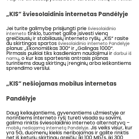
„KIS“ šviesolaidinis internetas Pandėlyje
Jei turite galimybę prisijungti prie
šviesolaidinio
tinklo, tuomet galite įsivesti vieną
interneto
greičiausių ir stabiliausių interneto ryšių. „KIS“ rasite
du skirtingos spartos
šviesolaidinio interneto Pandėlyje
planus: „Ekonomiškas 300“ ir „Galingas 1000“.
Pirmasis puikiai tiks kasdieniam naudojimui ir
darbui iš
, o kur kas spartesnis antrasis planas
namų
turintiems daug skirtingų įrenginių arba ieškantiems
sprendimo verslui.
„KIS“ nešiojamas mobilus internetas
Pandėlyje
Daug keliaujantiems, gyvenantiems užmiestyje ar
norintiems interneto ryšį turėti visada su savimi,
galima rinktis šviesolaidinio interneto alternatyvą –
. Jis veiks visur, kur
mobilų nešiojamą internetą Pandėlyje
yra 5G, duomenų kiekis neribojamas ir galite rinktis
net iš keturių skirtingų greičių: iki 100 Mb/s, iki 300