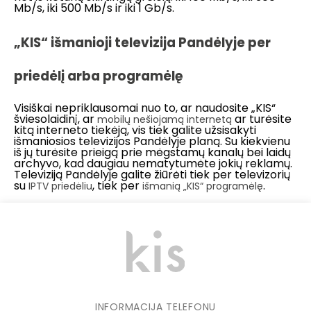
Mb/s, iki 500 Mb/s ir iki 1 Gb/s.
„KIS“ išmanioji televizija Pandėlyje per
priedėlį arba programėlę
Visiškai nepriklausomai nuo to, ar naudosite „KIS“
šviesolaidinį, ar
ar turėsite
mobilų nešiojamą internetą
kitą interneto tiekėją, vis tiek galite užsisakyti
išmaniosios televizijos Pandėlyje planą. Su kiekvienu
iš jų turėsite prieigą prie mėgstamų kanalų bei laidų
archyvo, kad daugiau nematytumėte jokių reklamų.
Televiziją Pandėlyje galite žiūrėti tiek per televizorių
su
, tiek per
.
IPTV priedėliu
išmanią „KIS“ programėlę
INFORMACIJA TELEFONU