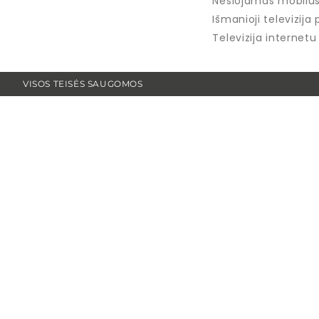
Nešiojamas mobilus 
Išmanioji televizija 
Televizija internet
VISOS TEISĖS SAUGOMOS