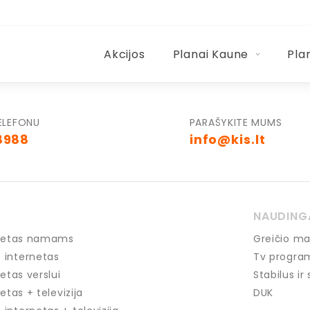
Akcijos
Planai Kaune
Pla
ELEFONU
PARAŠYKITE MUMS
8988
info@kis.lt
NAUDING
ernetas namams
Greičio ma
 internetas
Tv progra
netas verslui
Stabilus ir
etas + televizija
DUK