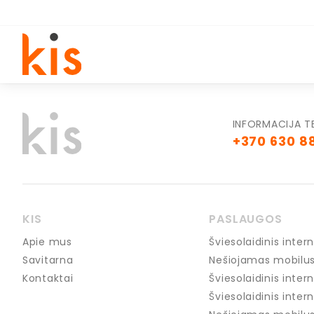
INFORMACIJA T
+370 630 8
KIS
PASLAUGOS
Apie mus
Šviesolaidinis int
Savitarna
Nešiojamas mobilus
Kontaktai
Šviesolaidinis inter
Šviesolaidinis intern