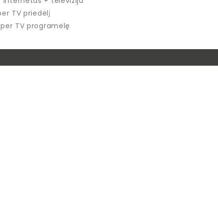
internetas + televizija
per TV priedėlį
u per TV programėlę