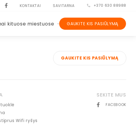
+370 630 88988
KONTAKTAI
SAVITARNA
nai kituose miestuose
GAUKITE KIS PASIŪLYMĄ
GAUKITE KIS PASIŪLYMĄ
A
SEKITE MUS
tuoklė
FACEBOOK
ma
 stiprus Wifi ryšys