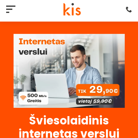
Šviesolaidinis
internetas verslui