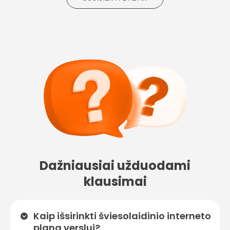
Dažniausiai užduodami
klausimai
Kaip išsirinkti šviesolaidinio interneto
planą verslui?