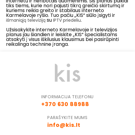
internetu ir neribotais duomenimis. Šis planas puikiai
tiks tiems, kurie nori pajusti tikrą greičio skirtumą ir
kuriems reikia greito ir stabilaus interneto
Karmėlavoje ryšio. Tuo pačiu „KIS“ siūlo įsigyti ir
su
.
išmaniąją televiziją
IPTV priedėliu
Užsisakykite interneto Karmėlavoje ir televizijos
planus jau šiandien ir leiskite „KIS“ specialistams
atsakyti į visus iškilusius klausimus bei pasirūpinti
reikalinga technine įranga.
INFORMACIJA TELEFONU
+370 630 88988
PARAŠYKITE MUMS
info@kis.lt