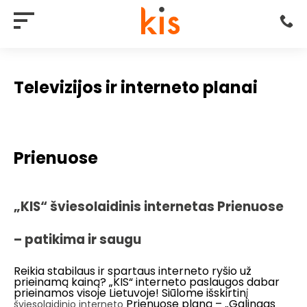
Televizijos ir interneto planai
Prienuose
„KIS“ šviesolaidinis internetas Prienuose
– patikima ir saugu
Reikia stabilaus ir spartaus interneto ryšio už
prieinamą kainą? „KIS“ interneto paslaugos dabar
prieinamos visoje Lietuvoje! Siūlome išskirtinį
Prienuose planą – „Galingas
šviesolaidinio interneto