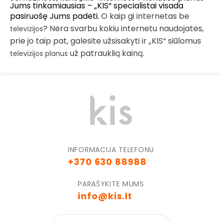
Jums tinkamiausias – „KIS“ specialistai visada
pasiruošę Jums padėti.
O kaip gi internetas be
? Nėra svarbu kokiu internetu naudojatės,
televizijos
prie jo taip pat, galėsite užsisakyti ir „KIS“ siūlomus
už patrauklią kainą.
televizijos planus
INFORMACIJA TELEFONU
+370 630 88988
PARAŠYKITE MUMS
info@kis.lt