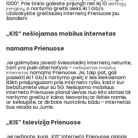
1000“. Prie tinklo galėsite prijungti net iki 10
skirtingų
, o naršymo greitis sieks iki 1 Gb/s.
įrenginių
Užsisakykite greičiausią internetą Prienuose jau
šiandien!
„KIS“ nešiojamas mobilus internetas
namams Prienuose
Jei galimybės įsivesti šviesolaidinį internetą neturite,
tam yra puiki alternatyva –
nešiojamas mobilus
namams Prienuose. Jis, taip pat, gali
internetas
pasiekti iki 1 Gb/s naršymo greitį ir leis kiekvienam
išlikti prisijungusiam prie interneto ryšio, kad ir kur
bebūtumėte visur su 5G. Nešiojamo mobilaus
interneto Prienuose planai vienas nuo kito skiriasi tik
naršymo greičiu ir kaina. Nesvarbu ar ilsitės namie,
ar keliaujate, ar dirbate nuotoliniu būdu – internetas
bus visada su Jumis.
„KIS” televizija Prienuose
Jei nežinote, kuris „KIS“ interneto Prienuose planas