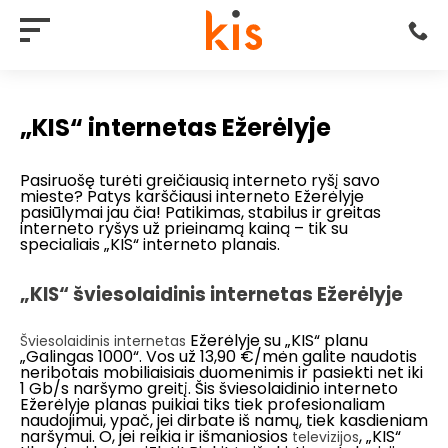
„KIS“ internetas Ežerėlyje
Pasiruošę turėti greičiausią interneto ryšį savo
mieste? Patys karščiausi interneto Ežerėlyje
pasiūlymai jau čia! Patikimas, stabilus ir greitas
interneto ryšys už prieinamą kainą – tik su
specialiais „KIS“ interneto planais.
„KIS“ šviesolaidinis internetas Ežerėlyje
Ežerėlyje su „KIS“ planu
Šviesolaidinis internetas
„Galingas 1000“. Vos už 13,90 €/mėn galite naudotis
neribotais mobiliaisiais duomenimis ir pasiekti net iki
1 Gb/s naršymo greitį. Šis šviesolaidinio interneto
Ežerėlyje planas puikiai tiks tiek profesionaliam
naudojimui, ypač, jei dirbate iš namų, tiek kasdieniam
naršymui. O, jei reikia ir išmaniosios
, „KIS“
televizijos