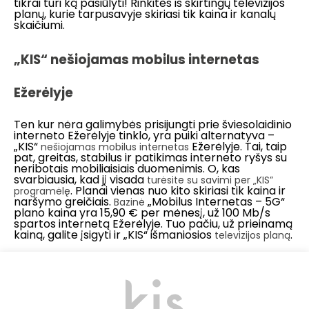
tikrai turi ką pasiūlyti! Rinkitės iš skirtingų televizijos
planų, kurie tarpusavyje skiriasi tik kaina ir kanalų
skaičiumi.
„KIS“ nešiojamas mobilus internetas
Ežerėlyje
Ten kur nėra galimybės prisijungti prie šviesolaidinio
interneto Ežerėlyje tinklo, yra puiki alternatyva –
„KIS“
Ežerėlyje. Tai, taip
nešiojamas mobilus internetas
pat, greitas, stabilus ir patikimas interneto ryšys su
neribotais mobiliaisiais duomenimis. O, kas
svarbiausia, kad jį visada
turėsite su savimi per „KIS”
. Planai vienas nuo kito skiriasi tik kaina ir
programėlę
naršymo greičiais.
„Mobilus Internetas – 5G“
Bazinė
plano kaina yra 15,90 € per mėnesį, už 100 Mb/s
spartos internetą Ežerėlyje. Tuo pačiu, už prieinamą
kainą, galite įsigyti ir „KIS“ išmaniosios
.
televizijos planą